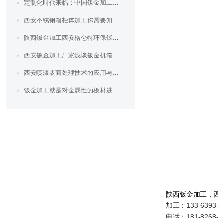
定制化时代来临：中国钣金加工满足个性化需求，引领市场新趋势
西安不锈钢箱柜体加工你需要知道这三点
陕西钣金加工西安格仑特环保钣金加工的效率和质量如何提高
西安钣金加工厂家浅谈钣金机箱的密封性
西安喷漆表面处理技术的应用与效果评估
钣金加工就是对金属性的板材进行加工
陕西钣金加工
，
加工：
133-6393
电话：181-8268-